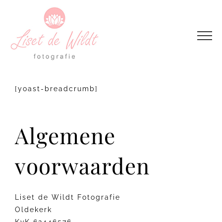
Ga
naar
inhoud
[yoast-breadcrumb]
Algemene
voorwaarden
Liset de Wildt Fotografie
Oldekerk